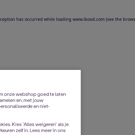
exception has occurred
while loading
www.ibood.com
(see the brows
om onze webshop goed te laten
rzamelen en, met jouw
rsonaliseerde en niet-
kies. Kies “Alles weigeren” als je
keuren zelf in. Lees meer in ons