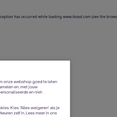
exception has occurred
while loading
www.ibood.com
(see the brows
om onze webshop goed te laten
rzamelen en, met jouw
rsonaliseerde en niet-
kies. Kies “Alles weigeren” als je
keuren zelf in. Lees meer in ons