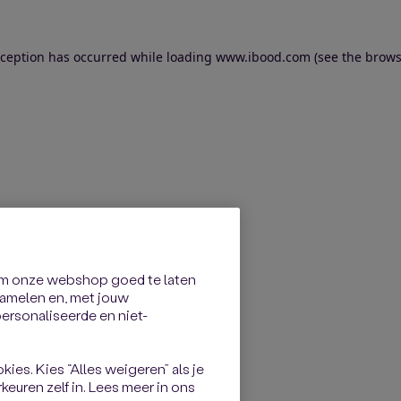
exception has occurred
while loading
www.ibood.com
(see the brows
om onze webshop goed te laten
rzamelen en, met jouw
rsonaliseerde en niet-
kies. Kies “Alles weigeren” als je
keuren zelf in. Lees meer in ons