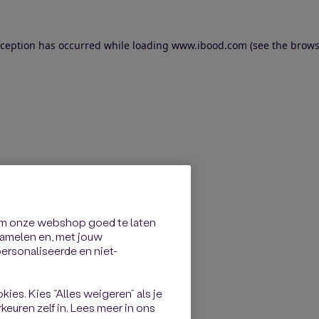
exception has occurred
while loading
www.ibood.com
(see the brows
om onze webshop goed te laten
rzamelen en, met jouw
rsonaliseerde en niet-
kies. Kies “Alles weigeren” als je
keuren zelf in. Lees meer in ons