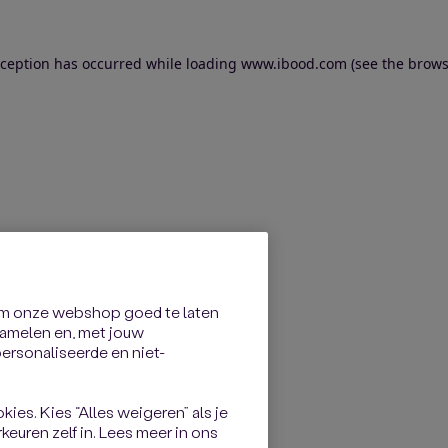
exception has occurred
while loading
www.ibood.com
(see the brows
om onze webshop goed te laten
rzamelen en, met jouw
rsonaliseerde en niet-
kies. Kies “Alles weigeren” als je
keuren zelf in. Lees meer in ons