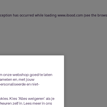
exception has occurred
while loading
www.ibood.com
(see the brows
om onze webshop goed te laten
rzamelen en, met jouw
rsonaliseerde en niet-
kies. Kies “Alles weigeren” als je
keuren zelf in. Lees meer in ons