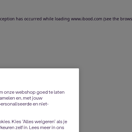
exception has occurred
while loading
www.ibood.com
(see the brows
om onze webshop goed te laten
rzamelen en, met jouw
rsonaliseerde en niet-
kies. Kies “Alles weigeren” als je
keuren zelf in. Lees meer in ons