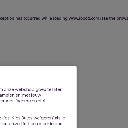
exception has occurred
while loading
www.ibood.com
(see the brows
om onze webshop goed te laten
rzamelen en, met jouw
rsonaliseerde en niet-
kies. Kies “Alles weigeren” als je
keuren zelf in. Lees meer in ons