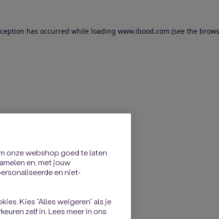
exception has occurred
while loading
www.ibood.com
(see the brows
om onze webshop goed te laten
rzamelen en, met jouw
rsonaliseerde en niet-
kies. Kies “Alles weigeren” als je
keuren zelf in. Lees meer in ons