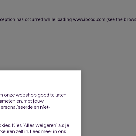
exception has occurred
while loading
www.ibood.com
(see the brows
om onze webshop goed te laten
rzamelen en, met jouw
rsonaliseerde en niet-
kies. Kies “Alles weigeren” als je
keuren zelf in. Lees meer in ons