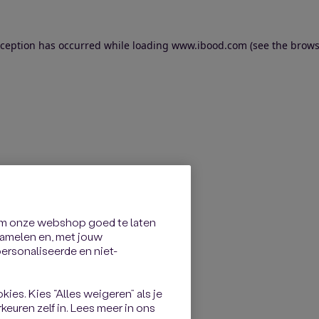
exception has occurred
while loading
www.ibood.com
(see the brows
om onze webshop goed te laten
rzamelen en, met jouw
rsonaliseerde en niet-
kies. Kies “Alles weigeren” als je
keuren zelf in. Lees meer in ons