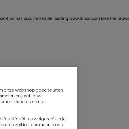
exception has occurred
while loading
www.ibood.com
(see the brows
om onze webshop goed te laten
rzamelen en, met jouw
rsonaliseerde en niet-
kies. Kies “Alles weigeren” als je
keuren zelf in. Lees meer in ons