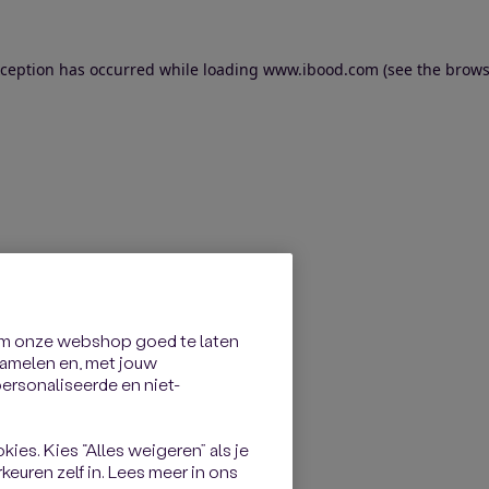
exception has occurred
while loading
www.ibood.com
(see the brows
om onze webshop goed te laten
rzamelen en, met jouw
rsonaliseerde en niet-
kies. Kies “Alles weigeren” als je
keuren zelf in. Lees meer in ons