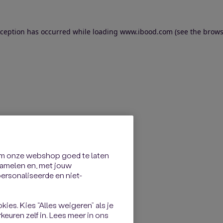
exception has occurred
while loading
www.ibood.com
(see the brows
om onze webshop goed te laten
rzamelen en, met jouw
rsonaliseerde en niet-
kies. Kies “Alles weigeren” als je
keuren zelf in. Lees meer in ons