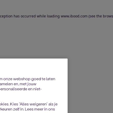
exception has occurred
while loading
www.ibood.com
(see the brows
om onze webshop goed te laten
rzamelen en, met jouw
rsonaliseerde en niet-
kies. Kies “Alles weigeren” als je
keuren zelf in. Lees meer in ons