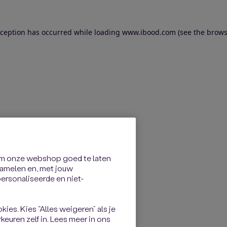
exception has occurred
while loading
www.ibood.com
(see the brows
om onze webshop goed te laten
rzamelen en, met jouw
rsonaliseerde en niet-
kies. Kies “Alles weigeren” als je
keuren zelf in. Lees meer in ons