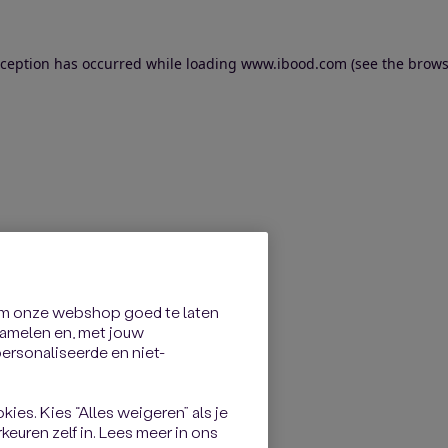
exception has occurred
while loading
www.ibood.com
(see the brows
om onze webshop goed te laten
rzamelen en, met jouw
rsonaliseerde en niet-
kies. Kies “Alles weigeren” als je
keuren zelf in. Lees meer in ons