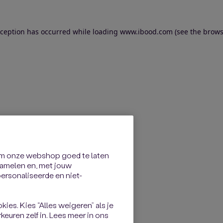
exception has occurred
while loading
www.ibood.com
(see the brows
om onze webshop goed te laten
rzamelen en, met jouw
rsonaliseerde en niet-
kies. Kies “Alles weigeren” als je
keuren zelf in. Lees meer in ons