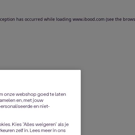
exception has occurred
while loading
www.ibood.com
(see the brows
om onze webshop goed te laten
rzamelen en, met jouw
rsonaliseerde en niet-
kies. Kies “Alles weigeren” als je
keuren zelf in. Lees meer in ons