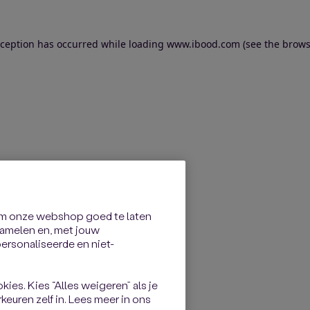
exception has occurred
while loading
www.ibood.com
(see the brows
om onze webshop goed te laten
rzamelen en, met jouw
rsonaliseerde en niet-
kies. Kies “Alles weigeren” als je
keuren zelf in. Lees meer in ons