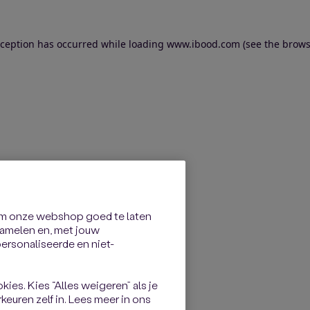
exception has occurred
while loading
www.ibood.com
(see the brows
om onze webshop goed te laten
rzamelen en, met jouw
rsonaliseerde en niet-
kies. Kies “Alles weigeren” als je
keuren zelf in. Lees meer in ons