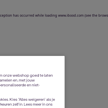
exception has occurred
while loading
www.ibood.com
(see the brows
om onze webshop goed te laten
rzamelen en, met jouw
rsonaliseerde en niet-
kies. Kies “Alles weigeren” als je
keuren zelf in. Lees meer in ons