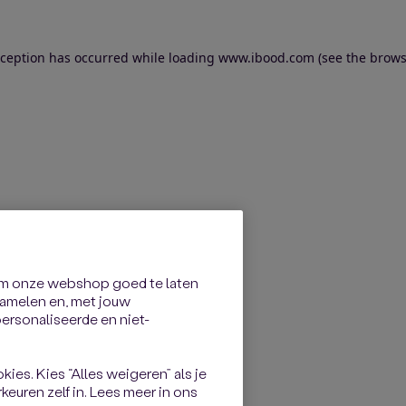
exception has occurred
while loading
www.ibood.com
(see the brows
om onze webshop goed te laten
rzamelen en, met jouw
rsonaliseerde en niet-
kies. Kies “Alles weigeren” als je
keuren zelf in. Lees meer in ons