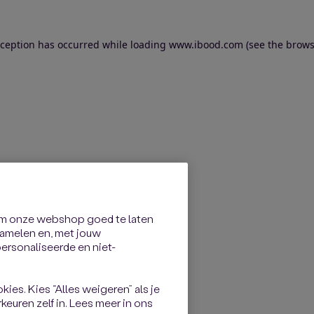
exception has occurred
while loading
www.ibood.com
(see the brows
om onze webshop goed te laten
rzamelen en, met jouw
rsonaliseerde en niet-
kies. Kies “Alles weigeren” als je
keuren zelf in. Lees meer in ons