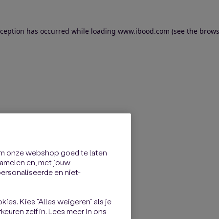
exception has occurred
while loading
www.ibood.com
(see the brows
om onze webshop goed te laten
rzamelen en, met jouw
rsonaliseerde en niet-
kies. Kies “Alles weigeren” als je
keuren zelf in. Lees meer in ons