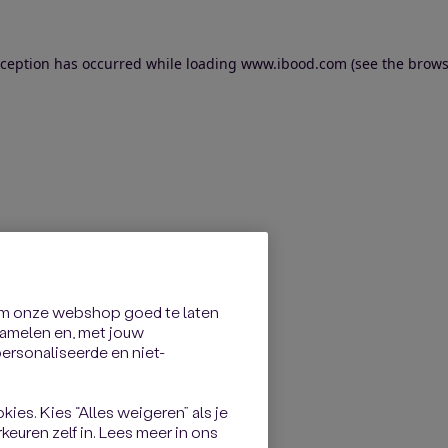
exception has occurred
while loading
www.ibood.com
(see the brows
om onze webshop goed te laten
rzamelen en, met jouw
rsonaliseerde en niet-
kies. Kies “Alles weigeren” als je
keuren zelf in. Lees meer in ons