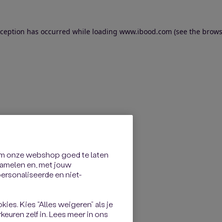
exception has occurred
while loading
www.ibood.com
(see the brows
om onze webshop goed te laten
rzamelen en, met jouw
rsonaliseerde en niet-
kies. Kies “Alles weigeren” als je
keuren zelf in. Lees meer in ons