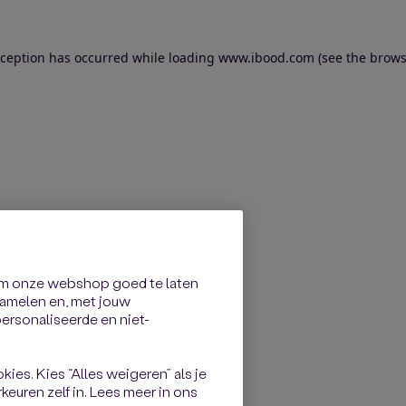
exception has occurred
while loading
www.ibood.com
(see the brows
om onze webshop goed te laten
rzamelen en, met jouw
rsonaliseerde en niet-
kies. Kies “Alles weigeren” als je
keuren zelf in. Lees meer in ons