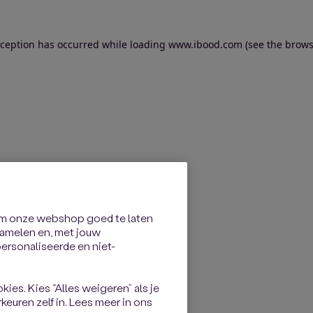
exception has occurred
while loading
www.ibood.com
(see the brows
om onze webshop goed te laten
rzamelen en, met jouw
rsonaliseerde en niet-
kies. Kies “Alles weigeren” als je
keuren zelf in. Lees meer in ons