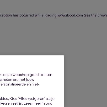
exception has occurred
while loading
www.ibood.com
(see the brows
om onze webshop goed te laten
rzamelen en, met jouw
rsonaliseerde en niet-
kies. Kies “Alles weigeren” als je
keuren zelf in. Lees meer in ons