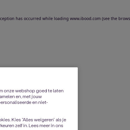
exception has occurred
while loading
www.ibood.com
(see the brows
om onze webshop goed te laten
rzamelen en, met jouw
rsonaliseerde en niet-
kies. Kies “Alles weigeren” als je
keuren zelf in. Lees meer in ons