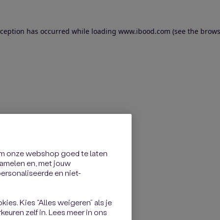
exception has occurred
while loading
www.ibood.com
(see the brows
om onze webshop goed te laten
rzamelen en, met jouw
rsonaliseerde en niet-
kies. Kies “Alles weigeren” als je
keuren zelf in. Lees meer in ons