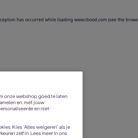
exception has occurred
while loading
www.ibood.com
(see the brows
om onze webshop goed te laten
rzamelen en, met jouw
rsonaliseerde en niet-
kies. Kies “Alles weigeren” als je
keuren zelf in. Lees meer in ons