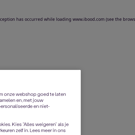
exception has occurred
while loading
www.ibood.com
(see the brows
om onze webshop goed te laten
rzamelen en, met jouw
rsonaliseerde en niet-
kies. Kies “Alles weigeren” als je
keuren zelf in. Lees meer in ons