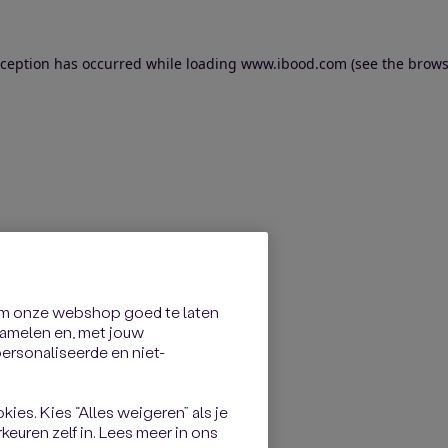
exception has occurred
while loading
www.ibood.com
(see the brows
om onze webshop goed te laten
rzamelen en, met jouw
rsonaliseerde en niet-
kies. Kies “Alles weigeren” als je
keuren zelf in. Lees meer in ons