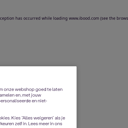
exception has occurred
while loading
www.ibood.com
(see the brows
om onze webshop goed te laten
rzamelen en, met jouw
rsonaliseerde en niet-
kies. Kies “Alles weigeren” als je
keuren zelf in. Lees meer in ons