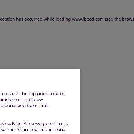
exception has occurred
while loading
www.ibood.com
(see the brows
om onze webshop goed te laten
rzamelen en, met jouw
rsonaliseerde en niet-
kies. Kies “Alles weigeren” als je
keuren zelf in. Lees meer in ons