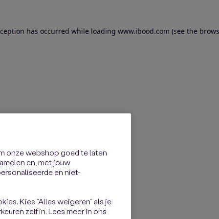
exception has occurred
while loading
www.ibood.com
(see the brows
om onze webshop goed te laten
rzamelen en, met jouw
rsonaliseerde en niet-
kies. Kies “Alles weigeren” als je
keuren zelf in. Lees meer in ons