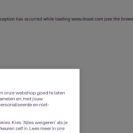
exception has occurred
while loading
www.ibood.com
(see the brows
om onze webshop goed te laten
rzamelen en, met jouw
rsonaliseerde en niet-
kies. Kies “Alles weigeren” als je
keuren zelf in. Lees meer in ons