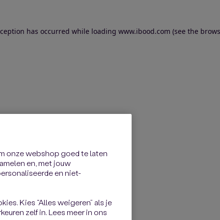
exception has occurred
while loading
www.ibood.com
(see the brows
om onze webshop goed te laten
rzamelen en, met jouw
rsonaliseerde en niet-
kies. Kies “Alles weigeren” als je
keuren zelf in. Lees meer in ons