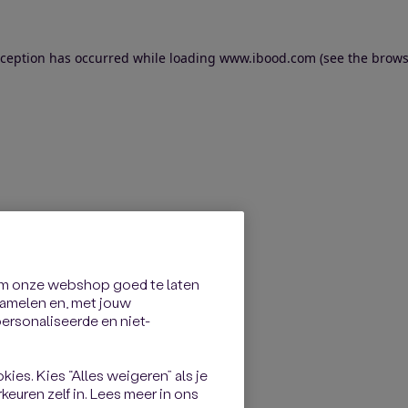
exception has occurred
while loading
www.ibood.com
(see the brows
om onze webshop goed te laten
rzamelen en, met jouw
rsonaliseerde en niet-
kies. Kies “Alles weigeren” als je
keuren zelf in. Lees meer in ons