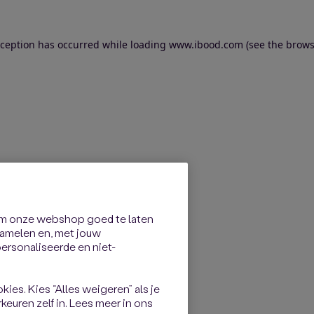
exception has occurred
while loading
www.ibood.com
(see the brows
om onze webshop goed te laten
rzamelen en, met jouw
rsonaliseerde en niet-
kies. Kies “Alles weigeren” als je
keuren zelf in. Lees meer in ons