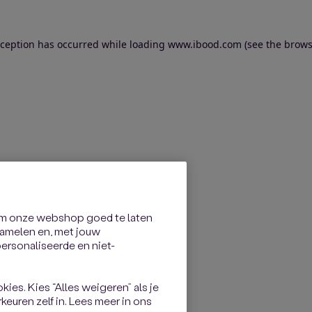
exception has occurred
while loading
www.ibood.com
(see the brows
om onze webshop goed te laten
rzamelen en, met jouw
rsonaliseerde en niet-
kies. Kies “Alles weigeren” als je
keuren zelf in. Lees meer in ons