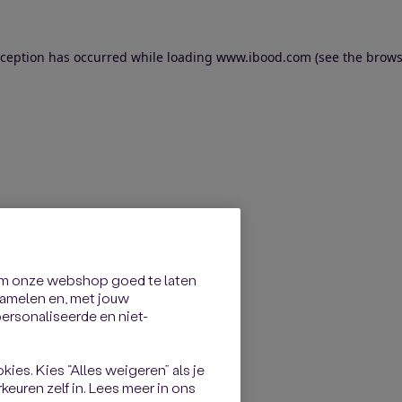
exception has occurred
while loading
www.ibood.com
(see the brows
om onze webshop goed te laten
rzamelen en, met jouw
rsonaliseerde en niet-
kies. Kies “Alles weigeren” als je
keuren zelf in. Lees meer in ons