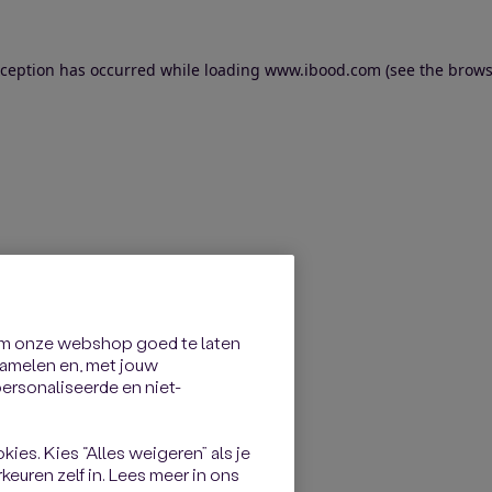
exception has occurred
while loading
www.ibood.com
(see the brows
om onze webshop goed te laten
rzamelen en, met jouw
rsonaliseerde en niet-
kies. Kies “Alles weigeren” als je
keuren zelf in. Lees meer in ons