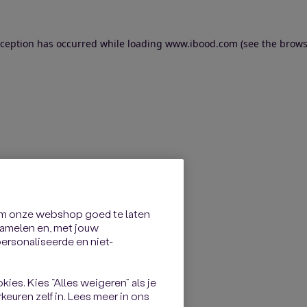
exception has occurred
while loading
www.ibood.com
(see the brows
om onze webshop goed te laten
rzamelen en, met jouw
rsonaliseerde en niet-
kies. Kies “Alles weigeren” als je
keuren zelf in. Lees meer in ons