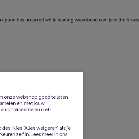
exception has occurred
while loading
www.ibood.com
(see the brows
om onze webshop goed te laten
rzamelen en, met jouw
rsonaliseerde en niet-
kies. Kies “Alles weigeren” als je
keuren zelf in. Lees meer in ons