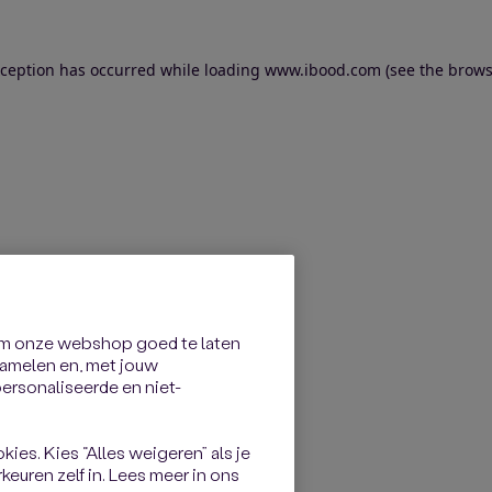
exception has occurred
while loading
www.ibood.com
(see the brows
om onze webshop goed te laten
rzamelen en, met jouw
rsonaliseerde en niet-
kies. Kies “Alles weigeren” als je
keuren zelf in. Lees meer in ons