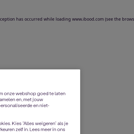
exception has occurred
while loading
www.ibood.com
(see the brows
om onze webshop goed te laten
rzamelen en, met jouw
rsonaliseerde en niet-
kies. Kies “Alles weigeren” als je
keuren zelf in. Lees meer in ons