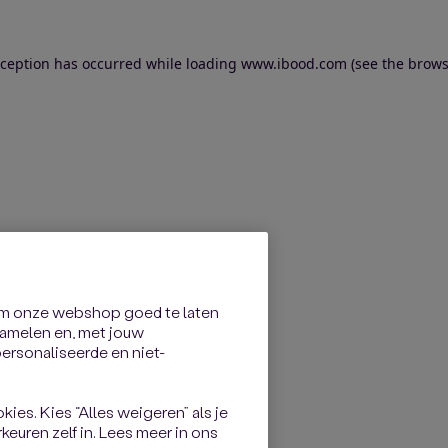
exception has occurred
while loading
www.ibood.com
(see the brows
om onze webshop goed te laten
rzamelen en, met jouw
rsonaliseerde en niet-
kies. Kies “Alles weigeren” als je
keuren zelf in. Lees meer in ons